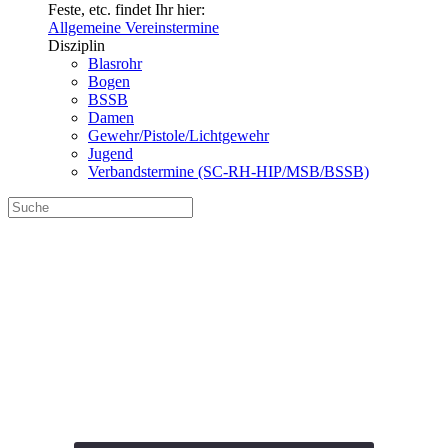
Feste, etc. findet Ihr hier:
Allgemeine Vereinstermine
Disziplin
Blasrohr
Bogen
BSSB
Damen
Gewehr/Pistole/Lichtgewehr
Jugend
Verbandstermine (SC-RH-HIP/MSB/BSSB)
ZSSG Katzwang 1 –
SG 1562 e.V. Spalt 2
(LG-A)