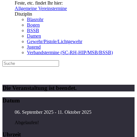
Feste, etc. findet Ihr hier:
Allgemeine Vereinstermine
Disziplin
Blasrohr
Bogen
BSSB
Damen
Gewehr/Pistole/Lichtgewehr
Jugend
Verbandstermine (SC-RH-HIP/MSB/BSSB)
Vereinsübungsleiter Bogen beim TSV Rothaurach
Die Veranstaltung ist beendet.
Datum
06. September 2025
- 11. Oktober 2025
Abgelaufen!
Uhrzeit