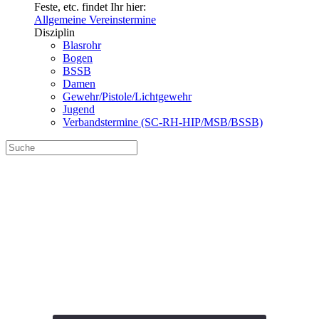
Feste, etc. findet Ihr hier:
Allgemeine Vereinstermine
Disziplin
Blasrohr
Bogen
BSSB
Damen
Gewehr/Pistole/Lichtgewehr
Jugend
Verbandstermine (SC-RH-HIP/MSB/BSSB)
Vereinsmeisterschaft
LG/LG-A/LP/LP-A
2023 (Temin 2)