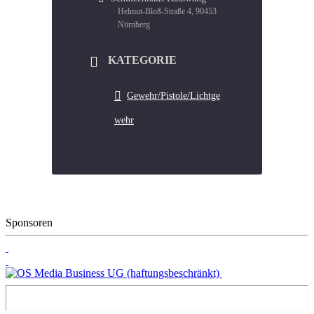
Helmut-Bloß-Straße 4, 90453
Nürnberg
KATEGORIE
Gewehr/Pistole/Lichtge
wehr
Sponsoren