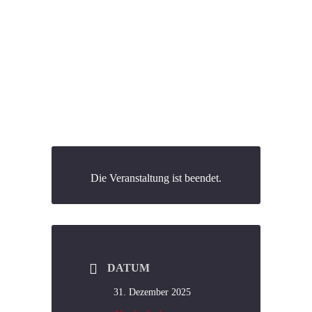
„Silvesterspekulierers“.Dazu sind wie
immer neben unseren Mitglieder auch
deren Freunde und Angehörige herzlich
eingeladen!
Die Veranstaltung ist beendet.
DATUM
31. Dezember 2025