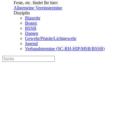
Feste, etc. findet Ihr hier:
Allgemeine Vereinstermine
Disziplin
Blasrohr
Bogen
BSSB
Damen
Gewehr/Pistole/Lichtgewehr
Jugend
Verbandstermine (SC-RH-HIP/MSB/BSSB)
Silvesterspekulierer
2025
Nochmal zum Jahresausklang ein
unterhaltsames Gaudi-Schießen! So ist
das Motto des sog.