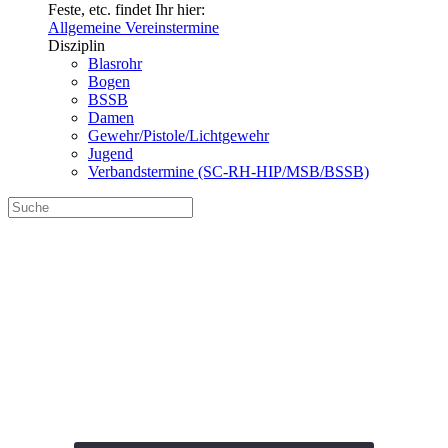
Feste, etc. findet Ihr hier:
Allgemeine Vereinstermine
Disziplin
Blasrohr
Bogen
BSSB
Damen
Gewehr/Pistole/Lichtgewehr
Jugend
Verbandstermine (SC-RH-HIP/MSB/BSSB)
SG Almenrausch
Häusern 1 – ZSSG
Katzwang 2