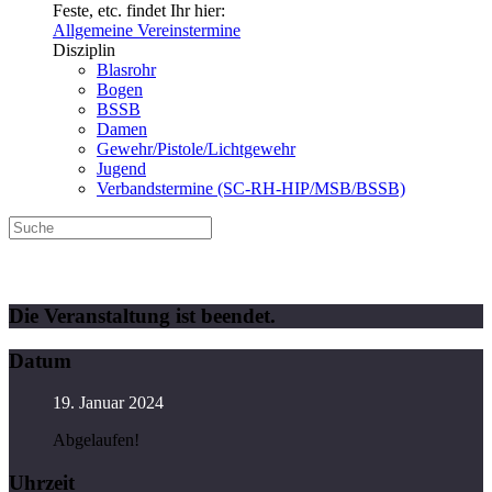
Feste, etc. findet Ihr hier:
Allgemeine Vereinstermine
Disziplin
Blasrohr
Bogen
BSSB
Damen
Gewehr/Pistole/Lichtgewehr
Jugend
Verbandstermine (SC-RH-HIP/MSB/BSSB)
SG 1562 e.V. Spalt 4 – ZSSG Katzwang 1 (LG-A)
Die Veranstaltung ist beendet.
Datum
19. Januar 2024
Abgelaufen!
Uhrzeit