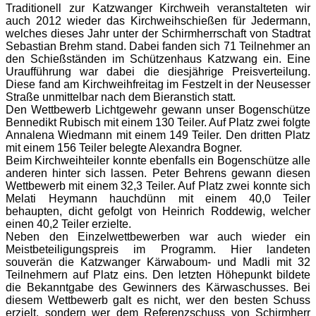
Traditionell zur Katzwanger Kirchweih veranstalteten wir
auch 2012 wieder das Kirchweihschießen für Jedermann,
welches dieses Jahr unter der Schirmherrschaft von Stadtrat
Sebastian Brehm stand. Dabei fanden sich 71 Teilnehmer an
den Schießständen im Schützenhaus Katzwang ein. Eine
Uraufführung war dabei die diesjährige Preisverteilung.
Diese fand am Kirchweihfreitag im Festzelt in der Neusesser
Straße unmittelbar nach dem Bieranstich statt.
Den Wettbewerb Lichtgewehr gewann unser Bogenschütze
Bennedikt Rubisch mit einem 130 Teiler. Auf Platz zwei folgte
Annalena Wiedmann mit einem 149 Teiler. Den dritten Platz
mit einem 156 Teiler belegte Alexandra Bogner.
Beim Kirchweihteiler konnte ebenfalls ein Bogenschütze alle
anderen hinter sich lassen. Peter Behrens gewann diesen
Wettbewerb mit einem 32,3 Teiler. Auf Platz zwei konnte sich
Melati Heymann hauchdünn mit einem 40,0 Teiler
behaupten, dicht gefolgt von Heinrich Roddewig, welcher
einen 40,2 Teiler erzielte.
Neben den Einzelwettbewerben war auch wieder ein
Meistbeteiligungspreis im Programm. Hier landeten
souverän die Katzwanger Kärwaboum- und Madli mit 32
Teilnehmern auf Platz eins. Den letzten Höhepunkt bildete
die Bekanntgabe des Gewinners des Kärwaschusses. Bei
diesem Wettbewerb galt es nicht, wer den besten Schuss
erzielt, sondern wer dem Referenzschuss von Schirmherr