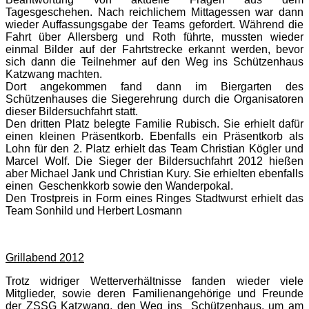
Tagesgeschehen. Nach reichlichem Mittagessen war dann
wieder Auffassungsgabe der Teams gefordert. Während die
Fahrt über Allersberg und Roth führte, mussten wieder
einmal Bilder auf der Fahrtstrecke erkannt werden, bevor
sich dann die Teilnehmer auf den Weg ins Schützenhaus
Katzwang machten.
Dort angekommen fand dann im Biergarten des
Schützenhauses die Siegerehrung durch die Organisatoren
dieser Bildersuchfahrt statt.
Den dritten Platz belegte Familie Rubisch. Sie erhielt dafür
einen kleinen Präsentkorb. Ebenfalls ein Präsentkorb als
Lohn für den 2. Platz erhielt das Team Christian Kögler und
Marcel Wolf. Die Sieger der Bildersuchfahrt 2012 hießen
aber Michael Jank und Christian Kury. Sie erhielten ebenfalls
einen Geschenkkorb sowie den Wanderpokal.
Den Trostpreis in Form eines Ringes Stadtwurst erhielt das
Team Sonhild und Herbert Losmann
Grillabend 2012
Trotz widriger Wetterverhältnisse fanden wieder viele
Mitglieder, sowie deren Familienangehörige und Freunde
der ZSSG Katzwang, den Weg ins Schützenhaus, um am