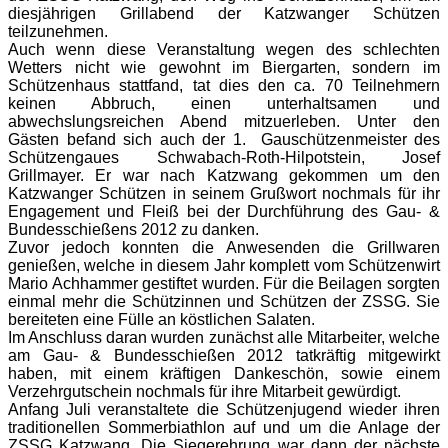
diesjährigen Grillabend der Katzwanger Schützen
teilzunehmen.
Auch wenn diese Veranstaltung wegen des schlechten
Wetters nicht wie gewohnt im Biergarten, sondern im
Schützenhaus stattfand, tat dies den ca. 70 Teilnehmern
keinen Abbruch, einen unterhaltsamen und
abwechslungsreichen Abend mitzuerleben. Unter den
Gästen befand sich auch der 1. Gauschützenmeister des
Schützengaues Schwabach-Roth-Hilpotstein, Josef
Grillmayer. Er war nach Katzwang gekommen um den
Katzwanger Schützen in seinem Grußwort nochmals für ihr
Engagement und Fleiß bei der Durchführung des Gau- &
Bundesschießens 2012 zu danken.
Zuvor jedoch konnten die Anwesenden die Grillwaren
genießen, welche in diesem Jahr komplett vom Schützenwirt
Mario Achhammer gestiftet wurden. Für die Beilagen sorgten
einmal mehr die Schützinnen und Schützen der ZSSG. Sie
bereiteten eine Fülle an köstlichen Salaten.
Im Anschluss daran wurden zunächst alle Mitarbeiter, welche
am Gau- & Bundesschießen 2012 tatkräftig mitgewirkt
haben, mit einem kräftigen Dankeschön, sowie einem
Verzehrgutschein nochmals für ihre Mitarbeit gewürdigt.
Anfang Juli veranstaltete die Schützenjugend wieder ihren
traditionellen Sommerbiathlon auf und um die Anlage der
ZSSG Katzwang. Die Siegerehrung war dann der nächste