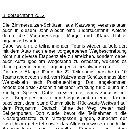
Bildersuchfahrt 2012
Die Zimmerstutzen-Schützen aus Katzwang veranstalteten
auch in diesem Jahr wieder eine Bildersuchfahrt, welche
durch die Vorjahressieger Margit und Klaus Halfter
organisiert wurde.
Dabei waren die teilnehmenden Teams wieder aufgefordert
mit dem Auto nach einer vorgegebenen Wegbeschreibung
nicht nur diverse Etappenziele zu erreichen, sondern dabei
auch Auffälliges am Wegesrand zu erfassen, welches es
dann später in einem Fragebogen zu beantworten galt.
Die erste Etappe führte die 22 Teilnehmer, welche in 10
Teams angetreten sind, vom Katzwanger Schützenhaus über
Wendelstein nach Postbauer/Heng. Dort angekommen
endete der erste Abschnitt mit einer Stärkung für alle und mit
kniffligen Spielen. Dabei mussten die Teams zunächst mit
viel Körpergeschick einen Gegenstand in eine Flasche
bugsieren, dann stand Gummistiefel-Rückwärts-Weitwurf auf
dem Programm. Danach führte der Weg weiter nach
Seligenporten. Dort wurde, bevor die Teilnehmer in die
Klostergaststätte zum Mittagessen gingen, zunächst der
Geruchsinn getestet sowie das Allgemeinwissen durch die
Beantwortung von aktuelle Fragen aus dem