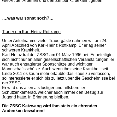
wie Art der Arbeiten und den Zeitpunkt, bekannt geben.
….was war sonst noch?…
Trauer um Karl-Heinz Rottkamp
Unter Anteilnahme vieler Trauergäste nahmen wir am 24.
April Abschied von Karl-Heinz Rottkamp. Er erlag seiner
schweren Krankheit.
Karl-Heinz trat der ZSSG am 01.März 1996 bei. Er beteiligte
sich nicht nur an allen gesellschaftlichen Veranstaltungen, er
war auch engagierter Sportschütze und wichtiger
Mannschaftsschütze. Auch wenn ihm seine Krankheit seit
Ende 2011 es kaum mehr erlaubte das Haus zu verlassen,
so interessierte er sich bis zu letzt über die Geschehnisse bei
der ZSSG.
Er wird uns allen als lustiger und hilfsbereiter
Schützenkamerad, welcher auch immer den Bezug zur
Jugend hatte, in Erinnerung bleiben.
Die ZSSG Katzwang wird ihm stets ein ehrendes
Andenken bewahren!