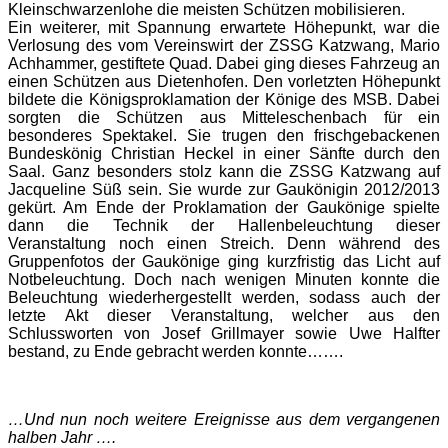
Kleinschwarzenlohe die meisten Schützen mobilisieren.
Ein weiterer, mit Spannung erwartete Höhepunkt, war die
Verlosung des vom Vereinswirt der ZSSG Katzwang, Mario
Achhammer, gestiftete Quad. Dabei ging dieses Fahrzeug an
einen Schützen aus Dietenhofen. Den vorletzten Höhepunkt
bildete die Königsproklamation der Könige des MSB. Dabei
sorgten die Schützen aus Mitteleschenbach für ein
besonderes Spektakel. Sie trugen den frischgebackenen
Bundeskönig Christian Heckel in einer Sänfte durch den
Saal. Ganz besonders stolz kann die ZSSG Katzwang auf
Jacqueline Süß sein. Sie wurde zur Gaukönigin 2012/2013
gekürt. Am Ende der Proklamation der Gaukönige spielte
dann die Technik der Hallenbeleuchtung dieser
Veranstaltung noch einen Streich. Denn während des
Gruppenfotos der Gaukönige ging kurzfristig das Licht auf
Notbeleuchtung. Doch nach wenigen Minuten konnte die
Beleuchtung wiederhergestellt werden, sodass auch der
letzte Akt dieser Veranstaltung, welcher aus den
Schlussworten von Josef Grillmayer sowie Uwe Halfter
bestand, zu Ende gebracht werden konnte…….
…Und nun noch weitere Ereignisse aus dem vergangenen
halben Jahr ….