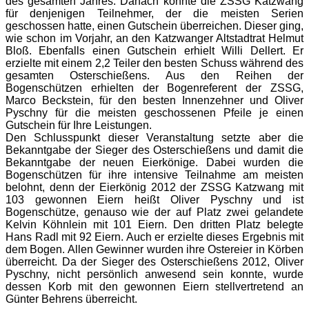
des gesamten Jahres. Danach konnte die ZSSG Katzwang
für denjenigen Teilnehmer, der die meisten Serien
geschossen hatte, einen Gutschein überreichen. Dieser ging,
wie schon im Vorjahr, an den Katzwanger Altstadtrat Helmut
Bloß. Ebenfalls einen Gutschein erhielt Willi Dellert. Er
erzielte mit einem 2,2 Teiler den besten Schuss während des
gesamten Osterschießens. Aus den Reihen der
Bogenschützen erhielten der Bogenreferent der ZSSG,
Marco Beckstein, für den besten Innenzehner und Oliver
Pyschny für die meisten geschossenen Pfeile je einen
Gutschein für Ihre Leistungen.
Den Schlusspunkt dieser Veranstaltung setzte aber die
Bekanntgabe der Sieger des Osterschießens und damit die
Bekanntgabe der neuen Eierkönige. Dabei wurden die
Bogenschützen für ihre intensive Teilnahme am meisten
belohnt, denn der Eierkönig 2012 der ZSSG Katzwang mit
103 gewonnen Eiern heißt Oliver Pyschny und ist
Bogenschütze, genauso wie der auf Platz zwei gelandete
Kelvin Köhnlein mit 101 Eiern. Den dritten Platz belegte
Hans Radl mit 92 Eiern. Auch er erzielte dieses Ergebnis mit
dem Bogen. Allen Gewinner wurden ihre Ostereier in Körben
überreicht. Da der Sieger des Osterschießens 2012, Oliver
Pyschny, nicht persönlich anwesend sein konnte, wurde
dessen Korb mit den gewonnen Eiern stellvertretend an
Günter Behrens überreicht.