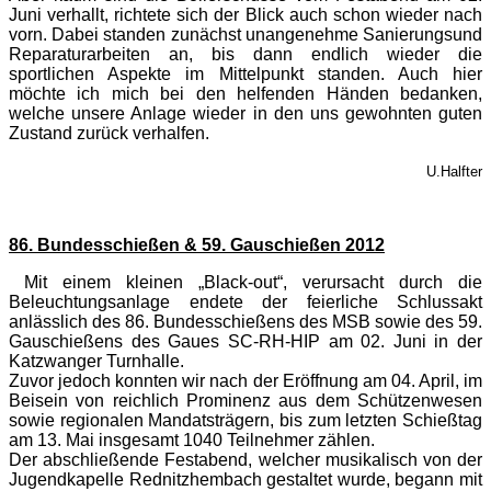
Juni verhallt, richtete sich der Blick auch schon wieder nach
vorn. Dabei standen zunächst unangenehme Sanierungsund
Reparaturarbeiten an, bis dann endlich wieder die
sportlichen Aspekte im Mittelpunkt standen. Auch hier
möchte ich mich bei den helfenden Händen bedanken,
welche unsere Anlage wieder in den uns gewohnten guten
Zustand zurück verhalfen.
U.Halfter
86. Bundesschießen & 59. Gauschießen 2012
Mit einem kleinen „Black-out“, verursacht durch die
Beleuchtungsanlage endete der feierliche Schlussakt
anlässlich des 86. Bundesschießens des MSB sowie des 59.
Gauschießens des Gaues SC-RH-HIP am 02. Juni in der
Katzwanger Turnhalle.
Zuvor jedoch konnten wir nach der Eröffnung am 04. April, im
Beisein von reichlich Prominenz aus dem Schützenwesen
sowie regionalen Mandatsträgern, bis zum letzten Schießtag
am 13. Mai insgesamt 1040 Teilnehmer zählen.
Der abschließende Festabend, welcher musikalisch von der
Jugendkapelle Rednitzhembach gestaltet wurde, begann mit