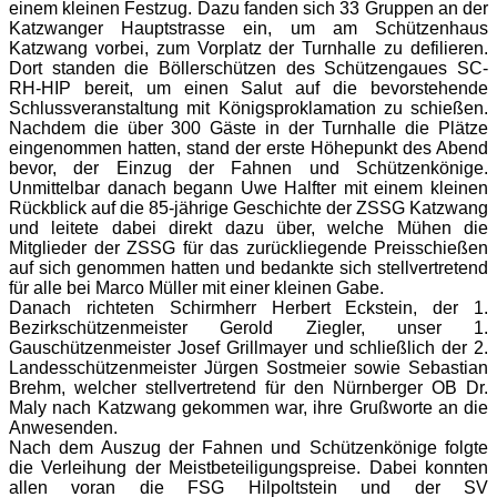
einem kleinen Festzug. Dazu fanden sich 33 Gruppen an der
Katzwanger Hauptstrasse ein, um am Schützenhaus
Katzwang vorbei, zum Vorplatz der Turnhalle zu defilieren.
Dort standen die Böllerschützen des Schützengaues SC-
RH-HIP bereit, um einen Salut auf die bevorstehende
Schlussveranstaltung mit Königsproklamation zu schießen.
Nachdem die über 300 Gäste in der Turnhalle die Plätze
eingenommen hatten, stand der erste Höhepunkt des Abend
bevor, der Einzug der Fahnen und Schützenkönige.
Unmittelbar danach begann Uwe Halfter mit einem kleinen
Rückblick auf die 85-jährige Geschichte der ZSSG Katzwang
und leitete dabei direkt dazu über, welche Mühen die
Mitglieder der ZSSG für das zurückliegende Preisschießen
auf sich genommen hatten und bedankte sich stellvertretend
für alle bei Marco Müller mit einer kleinen Gabe.
Danach richteten Schirmherr Herbert Eckstein, der 1.
Bezirkschützenmeister Gerold Ziegler, unser 1.
Gauschützenmeister Josef Grillmayer und schließlich der 2.
Landesschützenmeister Jürgen Sostmeier sowie Sebastian
Brehm, welcher stellvertretend für den Nürnberger OB Dr.
Maly nach Katzwang gekommen war, ihre Grußworte an die
Anwesenden.
Nach dem Auszug der Fahnen und Schützenkönige folgte
die Verleihung der Meistbeteiligungspreise. Dabei konnten
allen voran die FSG Hilpoltstein und der SV