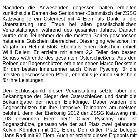
Nachdem die Anwesenden gegessen hatten erhielten
zunächst die Damen des Seniorinnen-Stammtisch der ZSSG
Katzwang je ein Osternest mit 4 Eiern als Dank für die
Unterstützung und Treue bei allen gesellschaftlichen
Veranstaltungen während des gesamten Jahres. Danach
wurde dem Teilnehmer der die meisten Serien geschossen
hatte eine Gutschein überreichen. Dieser ging wie schon im
Vorjahr an Helmut Bloß. Ebenfalls einen Gutschein erhielt
Willi Dellert. Er erzielte mit einem 2,2 Teiler den besten
Schuss währende des gesamten Osterschießens. Aus den
Reihen der Bogenschützen erhielten neben Marco Beckstein
für den besten Innenzehner auch Oliver Pyschny für die
meisten geschossenen Pfeile, ebenfalls je einen Gutschein
für Ihre Leistungen.
Den Schlusspunkt dieser Veranstaltung setzte aber die
Bekanntgabe der Sieger des Osterschießen und damit die
Bekanntgabe der neuen Eierkönige. Dabei wurden die
Bogenschützen für ihre intensive Teilnahme am meisten
belohnt, denn der Eierkönig 2012 der ZSSG Katzwang mit
103 gewonnen Eiern heißt Oliver Pyschny und ist
Bogenschütze, genauso wie der auf Platz zwei gelandete
Kelvin Köhnlein mit 101 Eiern. Den dritten Platz belegte
Hans Radl mit 92 Eiern. Auch er erzielte dieses Ergebnis mit